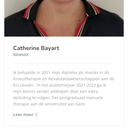
Catherine Bayart
Kinesist
Ik behaalde in 2021 mijn diploma als master in de
Kinesitherapie en Revalidatiewetenschappen aan de
KU Leuven. In het academiejaar 2021-2022 ga ik
mijn kennis verder uitdiepen door een extra
opleiding te volgen, het postgraduaat manuele
therapie aan de universiteit van Gent.
Lees meer