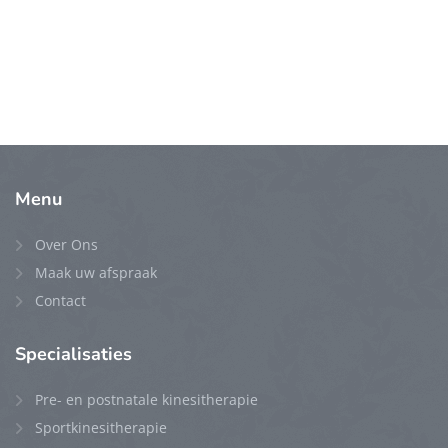
Menu
Over Ons
Maak uw afspraak
Contact
Specialisaties
Pre- en postnatale kinesitherapie
Sportkinesitherapie