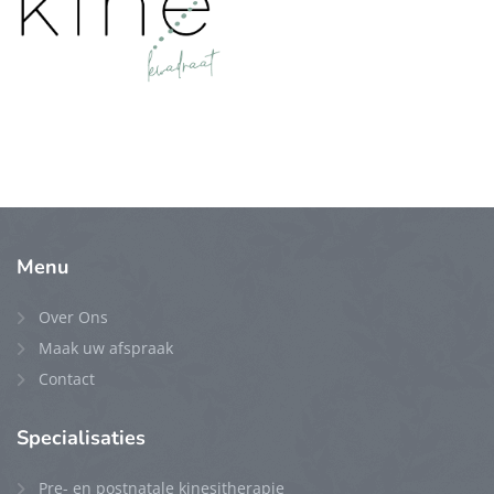
Menu
Over Ons
Maak uw afspraak
Contact
Specialisaties
Pre- en postnatale kinesitherapie